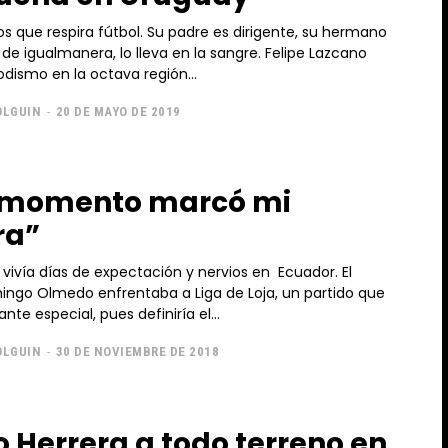
os que respira fútbol. Su padre es dirigente, su hermano
 igualmanera, lo lleva en la sangre. Felipe Lazcano
odismo en la octava región...
OLGUIN
-
20 DE MAYO DE 2019
e momento marcó mi
ra”
vivía días de expectación y nervios en Ecuador. El
ngo Olmedo enfrentaba a Liga de Loja, un partido que
nte especial, pues definiría el...
OLGUIN
-
30 DE NOVIEMBRE DE 2018
 Herrera a todo terreno en