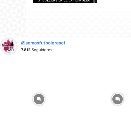
FUTBOLERAS EN EL EXTRANJERO
@somosfutbolerascl
7.812
Seguidores