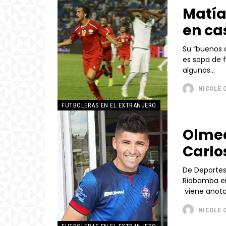
Matía
en ca
Su “buenos d
es sopa de 
algunos...
NICOLE 
FUTBOLERAS EN EL EXTRANJERO
Olmed
Carlo
De Deportes 
Riobamba en 
viene anotan
NICOLE 