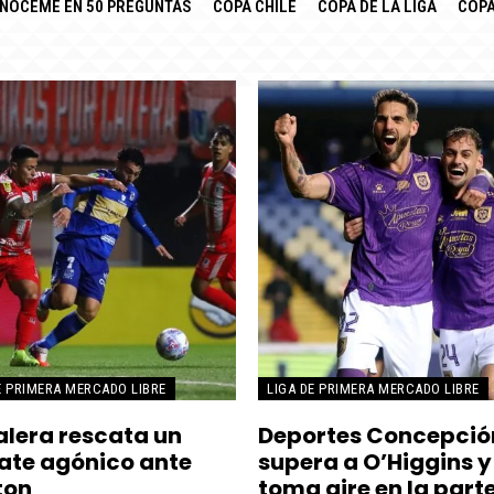
NÓCEME EN 50 PREGUNTAS
COPA CHILE
COPA DE LA LIGA
COPA
E PRIMERA MERCADO LIBRE
LIGA DE PRIMERA MERCADO LIBRE
alera rescata un
Deportes Concepció
te agónico ante
supera a O’Higgins y
ton
toma aire en la part