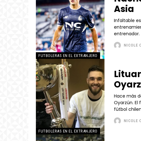
Asia
Infaltable e
entrenamien
entrenador. 
NICOLE 
FUTBOLERAS EN EL EXTRANJERO
Litua
Oyar
Hace más de
Oyarzún. El 
fútbol chile
NICOLE 
FUTBOLERAS EN EL EXTRANJERO