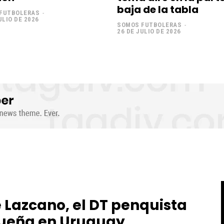
baja de la tabla
FUTBOLERAS
-
ULIO DE 2026
SOMOS FUTBOLERAS
-
26 DE JULIO DE 2026
e Lazcano, el DT penquista
ueña en Uruguay