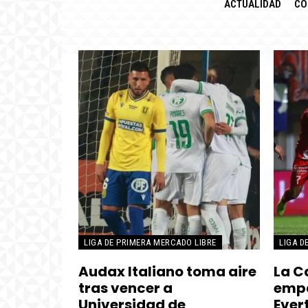
ACTUALIDAD
CO
LIGA DE PRIMERA MERCADO LIBRE
LIGA D
Audax Italiano toma aire
La C
tras vencer a
empa
Universidad de
Ever