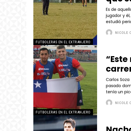
Es de aquell
jugador y él, de
estudió peri
NICOLE 
FUTBOLERAS EN EL EXTRANJERO
“Est
carre
Carlos Soza 
pasado domi
tenía un pica
NICOLE 
FUTBOLERAS EN EL EXTRANJERO
Nacho