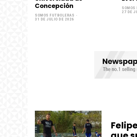
Concepción
SOMOS 
27 DE J
SOMOS FUTBOLERAS
-
31 DE JULIO DE 2026
Felip
que s