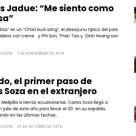
s Jadue: “Me siento como
sa”
ías” es un “Chào buổi sáng”, el desayuno típico del país
fideos con carne y Phi Son, Than Tao y Dinh Hoang son
OLGUIN
-
7 DE NOVIEMBRE DE 2018
o, el primer paso de
s Soza en el extranjero
Melipilla a tierras ecuatorianas. Carlos Soza llegó a
julio de este año para llevar el 20 en su espalda,
do en las últimas fechas...
OLGUIN
-
29 DE OCTUBRE DE 2018