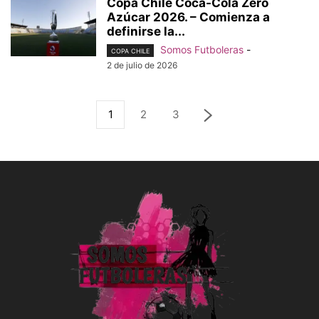
Copa Chile Coca-Cola Zero
Azúcar 2026. – Comienza a
definirse la...
Somos Futboleras
-
COPA CHILE
2 de julio de 2026
1
2
3