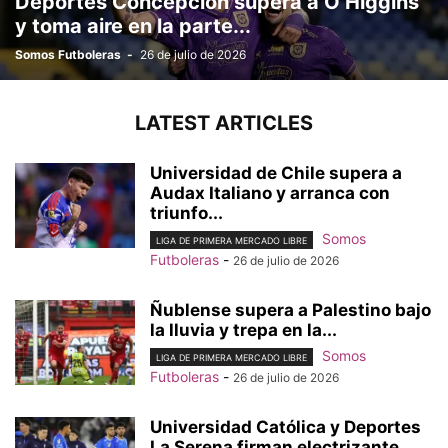
Deportes Concepción supera a O’Higgins
y toma aire en la parte...
Somos Futboleras
-
26 de julio de 2026
LATEST ARTICLES
Universidad de Chile supera a
Audax Italiano y arranca con
triunfo...
Somos
LIGA DE PRIMERA MERCADO LIBRE
Futboleras
-
26 de julio de 2026
Ñublense supera a Palestino bajo
la lluvia y trepa en la...
Somos
LIGA DE PRIMERA MERCADO LIBRE
Futboleras
-
26 de julio de 2026
Universidad Católica y Deportes
La Serena firman electrizante