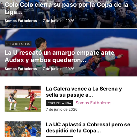
Colo Colo cierra su paso por la Copa de la
Liga...
Somos Futboleras
-
7 de junio de 2026
COPA DE LA LIGA
La U rescató un amargo empate ante
Audax y ambos quedaron...
Somos Futboleras
-
7 de junio de 2026
La Calera vence a La Serena y
sella su pasaje a...
Somos Futboleras
-
COPA DE LA LIGA
7 de junio de 2026
La UC aplastó a Cobresal pero se
despidió de la Copa...