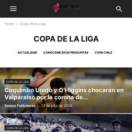
Home
Copa de la Liga
COPA DE LA LIGA
ACTUALIDAD
CONÓCEME EN 50 PREGUNTAS
COPA CHILE
COPA DE LA LIGA
COPA LIBERTADORES
COPA SUDAMERICANA
EL FÚTBOL TAMBIÉN ES NUESTRO
FÚTBOL FEMENINO
FUTBOLERAS EN EL EXTRANJERO
GALERÍA
LIGA DE ASCENSO CAIXUN
COPA DE LA LIGA
LIGA DE PRIMERA MERCADO LIBRE
OPINIÓN
SANTIAGO 2023
Coquimbo Unido y O’Higgins chocarán en
Valparaíso por la corona de...
Somos Futboleras
-
12 de julio de 2026
COPA DE LA LIGA