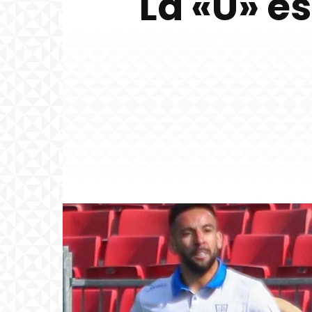
La «U» e