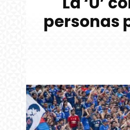
La ‘U’ c
personas p