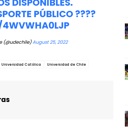
S DISPONIBLES.
SPORTE PÚBLICO ????
M/4WVWHA0LJP
le (@udechile)
August 25, 2022
Universidad Católica
Universidad de Chile
ras