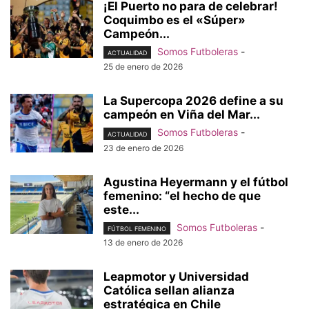
¡El Puerto no para de celebrar!
Coquimbo es el «Súper»
Campeón...
Somos Futboleras
-
ACTUALIDAD
25 de enero de 2026
La Supercopa 2026 define a su
campeón en Viña del Mar...
Somos Futboleras
-
ACTUALIDAD
23 de enero de 2026
Agustina Heyermann y el fútbol
femenino: “el hecho de que
este...
Somos Futboleras
-
FÚTBOL FEMENINO
13 de enero de 2026
Leapmotor y Universidad
Católica sellan alianza
estratégica en Chile