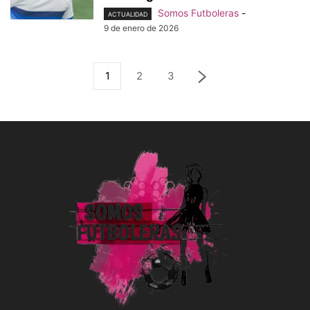
Somos Futboleras
-
ACTUALIDAD
9 de enero de 2026
1
2
3