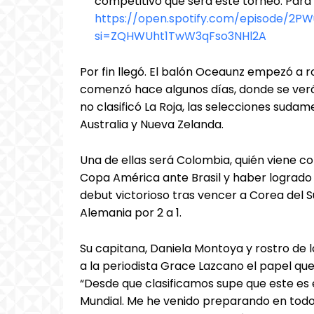
competitivo que será este torneo. Para
https://open.spotify.com/episode/2
si=ZQHWUht1TwW3qFso3NHl2A
Por fin llegó. El balón Oceaunz empezó a 
comenzó hace algunos días, donde se verá 
no clasificó La Roja, las selecciones suda
Australia y Nueva Zelanda.
Una de ellas será Colombia, quién viene con
Copa América ante Brasil y haber logrado 
debut victorioso tras vencer a Corea del Su
Alemania por 2 a 1.
Su capitana, Daniela Montoya y rostro de l
a la periodista Grace Lazcano el papel qu
“Desde que clasificamos supe que este es 
Mundial. Me he venido preparando en todos