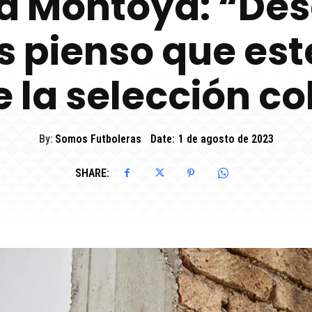
a Montoya: “De
s pienso que este
e la selección c
By:
Somos Futboleras
Date:
1 de agosto de 2023
SHARE: