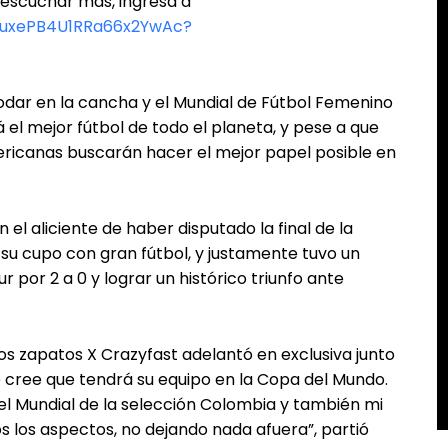
 escuchar más, ingresa a
PWuxePB4U1RRa66x2YwAc?
rodar en la cancha y el Mundial de Fútbol Femenino
el mejor fútbol de todo el planeta, y pese a que
mericanas buscarán hacer el mejor papel posible en
 el aliciente de haber disputado la final de la
su cupo con gran fútbol, y justamente tuvo un
r por 2 a 0 y lograr un histórico triunfo ante
os zapatos X Crazyfast adelantó en exclusiva junto
e cree que tendrá su equipo en la Copa del Mundo.
el Mundial de la selección Colombia y también mi
 los aspectos, no dejando nada afuera”, partió