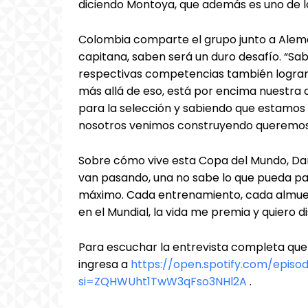
diciendo Montoya, que además es uno de los
Colombia comparte el grupo junto a Aleman
capitana, saben será un duro desafío. “Sab
respectivas competencias también lograro
más allá de eso, está por encima nuestra c
para la selección y sabiendo que estamos
nosotros venimos construyendo queremos 
Sobre cómo vive esta Copa del Mundo, Dan
van pasando, una no sabe lo que pueda p
máximo. Cada entrenamiento, cada almuerz
en el Mundial, la vida me premia y quiero d
Para escuchar la entrevista completa que
ingresa a
https://open.spotify.com/epi
si=ZQHWUht1TwW3qFso3NHl2A
.