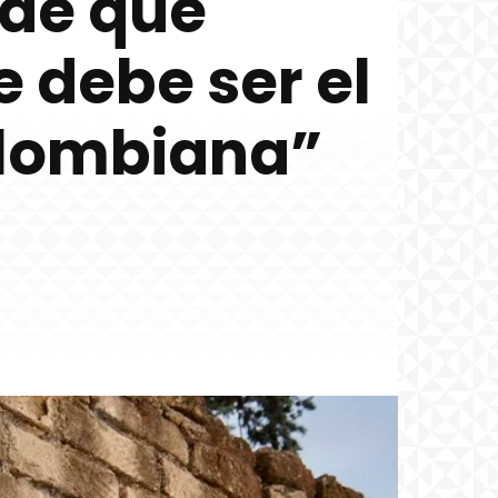
sde que
 debe ser el
olombiana”