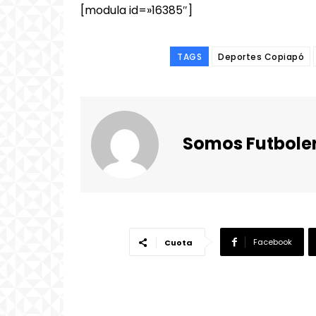
[modula id=»16385″]
TAGS
Deportes Copiapó
Somos Futbole
Facebook
Cuota