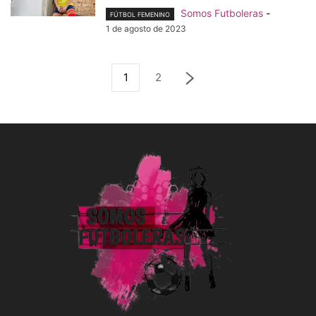
Somos Futboleras
-
FÚTBOL FEMENINO
1 de agosto de 2023
1
2