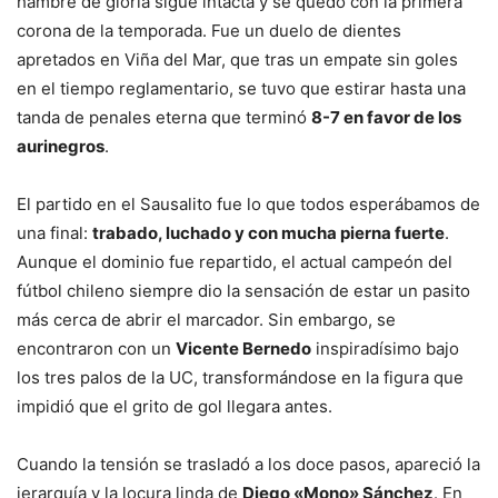
hambre de gloria sigue intacta y se quedó con la primera
corona de la temporada. Fue un duelo de dientes
apretados en Viña del Mar, que tras un empate sin goles
en el tiempo reglamentario, se tuvo que estirar hasta una
tanda de penales eterna que terminó
8-7 en favor de los
aurinegros
.
El partido en el Sausalito fue lo que todos esperábamos de
una final:
trabado, luchado y con mucha pierna fuerte
.
Aunque el dominio fue repartido, el actual campeón del
fútbol chileno siempre dio la sensación de estar un pasito
más cerca de abrir el marcador. Sin embargo, se
encontraron con un
Vicente Bernedo
inspiradísimo bajo
los tres palos de la UC, transformándose en la figura que
impidió que el grito de gol llegara antes.
Cuando la tensión se trasladó a los doce pasos, apareció la
jerarquía y la locura linda de
Diego «Mono» Sánchez
. En