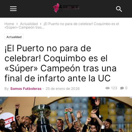
Home
Actualidad
¡El Puerto no para de celebrar! Coquimbo es el
«Súper» Campeón tras...
Actualidad
¡El Puerto no para de
celebrar! Coquimbo es el
«Súper» Campeón tras una
final de infarto ante la UC
123
0
By
Somos Futboleras
-
25 de enero de 2026