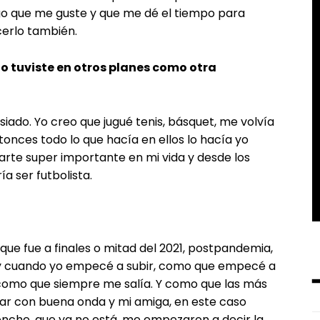
o que me guste y que me dé el tiempo para
erlo también.
a o tuviste en otros planes como otra
ado. Yo creo que jugué tenis, básquet, me volvía
nces todo lo que hacía en ellos lo hacía yo
parte super importante en mi vida y desde los
a ser futbolista.
ue fue a finales o mitad del 2021, postpandemia,
o y cuando yo empecé a subir, como que empecé a
 como que siempre me salía. Y como que las más
r con buena onda y mi amiga, en este caso
Monche, que ya no está, me empezaron a decir la