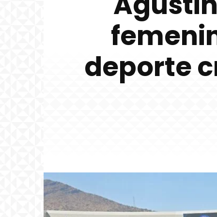
Agustin
femenin
deporte c