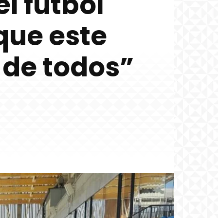
l fútbol
que este
 de todos”