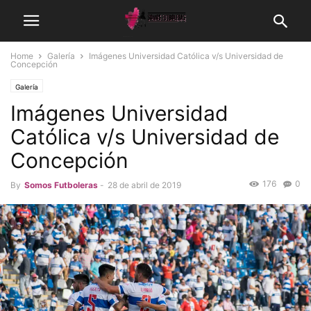
Home
Galería
Imágenes Universidad Católica v/s Universidad de
Concepción
Galería
Imágenes Universidad
Católica v/s Universidad de
Concepción
176
0
By
Somos Futboleras
-
28 de abril de 2019