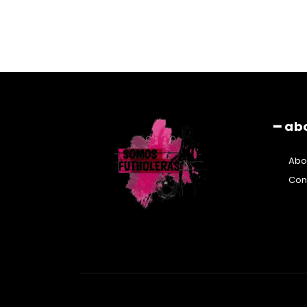
━ ab
Abo
Con