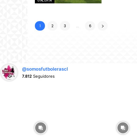
GALERÍA
1
2
3
...
6
@somosfutbolerascl
7.812
Seguidores