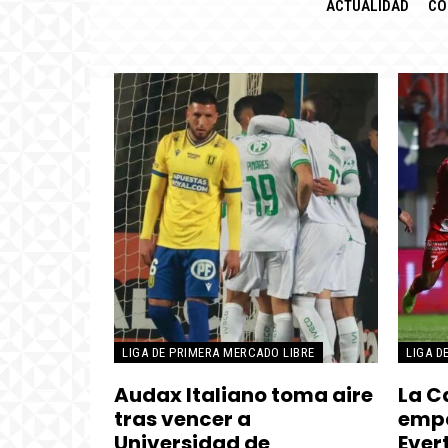
ACTUALIDAD
CO
LIGA DE PRIMERA MERCADO LIBRE
LIGA D
Audax Italiano toma aire
La C
tras vencer a
empa
Universidad de
Ever