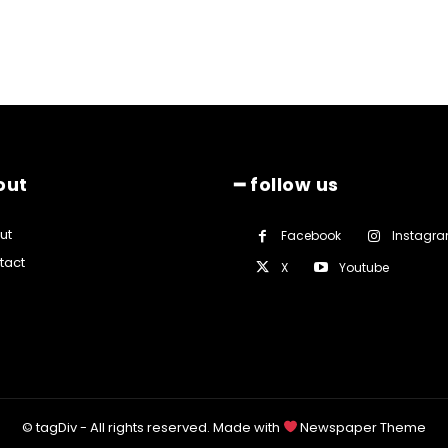
out
━ follow us
ut
Facebook
Instagr
tact
X
Youtube
© tagDiv - All rights reserved. Made with
Newspaper Theme