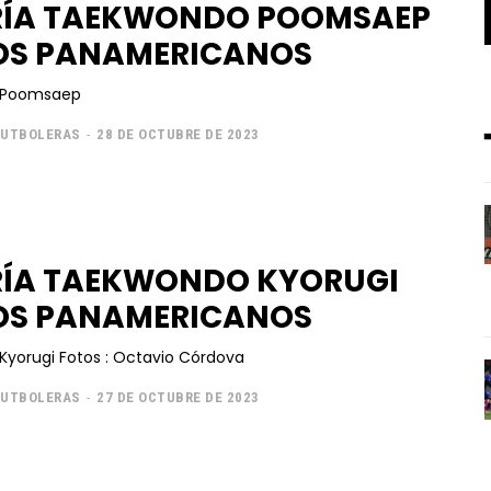
RÍA TAEKWONDO POOMSAEP
OS PANAMERICANOS
 Poomsaep
FUTBOLERAS
-
28 DE OCTUBRE DE 2023
RÍA TAEKWONDO KYORUGI
OS PANAMERICANOS
Taekwondo Kyorugi Fotos : Octavio Córdova
FUTBOLERAS
-
27 DE OCTUBRE DE 2023