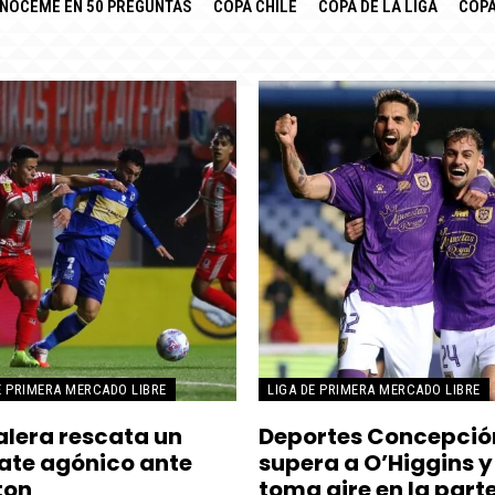
NÓCEME EN 50 PREGUNTAS
COPA CHILE
COPA DE LA LIGA
COPA
E PRIMERA MERCADO LIBRE
LIGA DE PRIMERA MERCADO LIBRE
alera rescata un
Deportes Concepció
te agónico ante
supera a O’Higgins y
ton
toma aire en la part