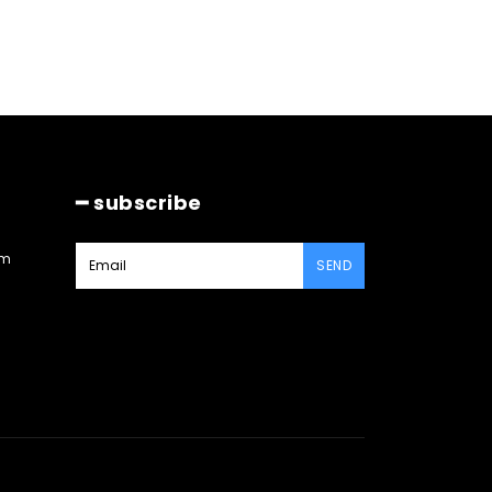
━ subscribe
am
SEND