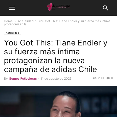
Home
Actualidad
You Got This: Tiane Endler y su fuerza más íntima
protagonizan la...
Actualidad
You Got This: Tiane Endler y
su fuerza más íntima
protagonizan la nueva
campaña de adidas Chile
200
0
By
Somos Futboleras
-
11 de agosto de 2025