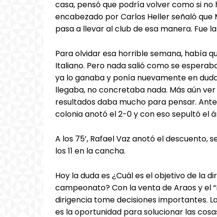
casa, pensó que podría volver como si no 
encabezado por Carlos Heller señaló que Ma
pasa a llevar al club de esa manera. Fue la 
Para olvidar esa horrible semana, había q
Italiano. Pero nada salió como se esperaba
ya lo ganaba y ponía nuevamente en duda e
llegaba, no concretaba nada. Más aún ver 
resultados daba mucho para pensar. Antes
colonia anotó el 2-0 y con eso sepultó el á
A los 75’, Rafael Vaz anotó el descuento, s
los 11 en la cancha.
Hoy la duda es ¿Cuál es el objetivo de la d
campeonato? Con la venta de Araos y el “L
dirigencia tome decisiones importantes. L
es la oportunidad para solucionar las cosas