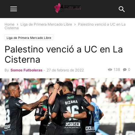
Home
Liga de Primera Mercado Libre
Palestino venció a UC en La
Cisterna
Liga de Primera Mercado Libre
Palestino venció a UC en La
Cisterna
138
0
By
Somos Futboleras
-
27 de febrero de 2022