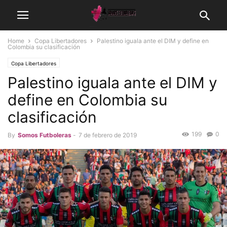
Home
Copa Libertadores
Palestino iguala ante el DIM y define en
Colombia su clasificación
Copa Libertadores
Palestino iguala ante el DIM y
define en Colombia su
clasificación
199
0
By
Somos Futboleras
-
7 de febrero de 2019