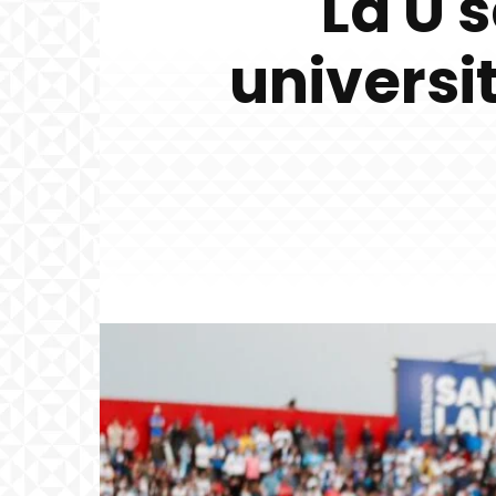
La U 
universi