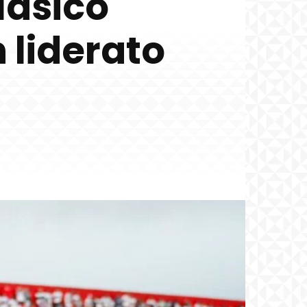
lásico
 liderato