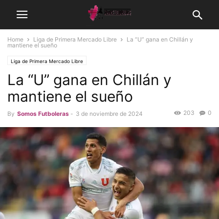
Home
Liga de Primera Mercado Libre
La “U” gana en Chillán y
mantiene el sueño
Liga de Primera Mercado Libre
La “U” gana en Chillán y
mantiene el sueño
203
0
By
Somos Futboleras
-
3 de noviembre de 2024