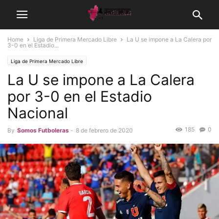
Home
Liga de Primera Mercado Libre
La U se impone a La Calera por
3-0 en el Estadio...
Liga de Primera Mercado Libre
La U se impone a La Calera
por 3-0 en el Estadio
Nacional
185
0
By
Somos Futboleras
-
8 de febrero de 2020