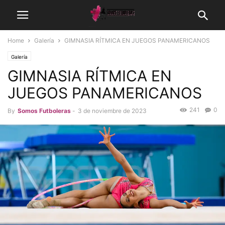
Home
Galería
GIMNASIA RÍTMICA EN JUEGOS PANAMERICANOS
Galería
GIMNASIA RÍTMICA EN
JUEGOS PANAMERICANOS
241
0
By
Somos Futboleras
-
3 de noviembre de 2023