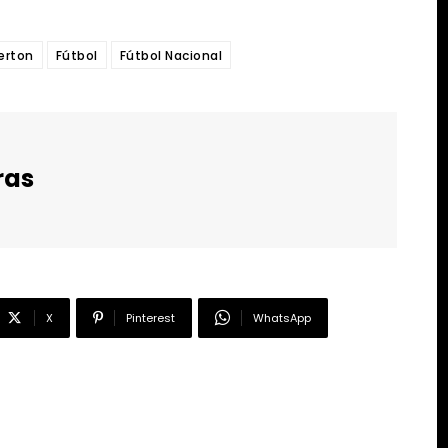
erton
Fútbol
Fútbol Nacional
ras
X
Pinterest
WhatsApp