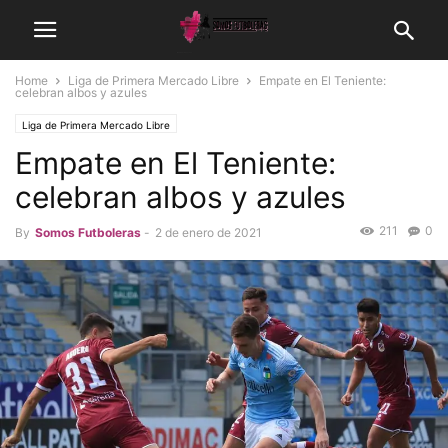
Home
Liga de Primera Mercado Libre
Empate en El Teniente:
celebran albos y azules
Liga de Primera Mercado Libre
Empate en El Teniente:
celebran albos y azules
211
0
By
Somos Futboleras
-
2 de enero de 2021