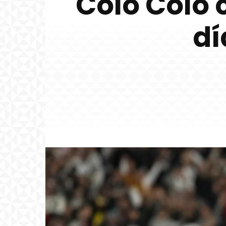
Colo Colo 
dí