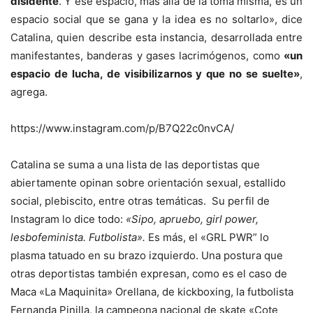
disidente
. Y ese espacio, más allá de la toma misma, es un
espacio social que se gana y la idea es no soltarlo», dice
Catalina, quien describe esta instancia, desarrollada entre
manifestantes, banderas y gases lacrimógenos, como
«un
espacio de lucha, de visibilizarnos y que no se suelte»
,
agrega.
https://www.instagram.com/p/B7Q22c0nvCA/
Catalina se suma a una lista de las deportistas que
abiertamente opinan sobre orientación sexual, estallido
social, plebiscito, entre otras temáticas. Su perfil de
Instagram lo dice todo:
«Sipo, apruebo, girl power,
lesbofeminista. Futbolista».
Es más, el «GRL PWR” lo
plasma tatuado en su brazo izquierdo. Una postura que
otras deportistas también expresan, como es el caso de
Maca «La Maquinita» Orellana, de kickboxing, la futbolista
Fernanda Pinilla, la campeona nacional de skate «Cote