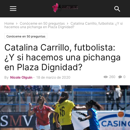
Home
Conóceme en 50 preguntas
Catalina Carrillo, futbolista: ¿Y si
hacemos una pichanga en Plaza Dignidad?
Conóceme en 50 preguntas
Catalina Carrillo, futbolista:
¿Y si hacemos una pichanga
en Plaza Dignidad?
260
0
By
Nicole Olguin
-
18 de marzo de 2020