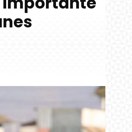
n importante
anes