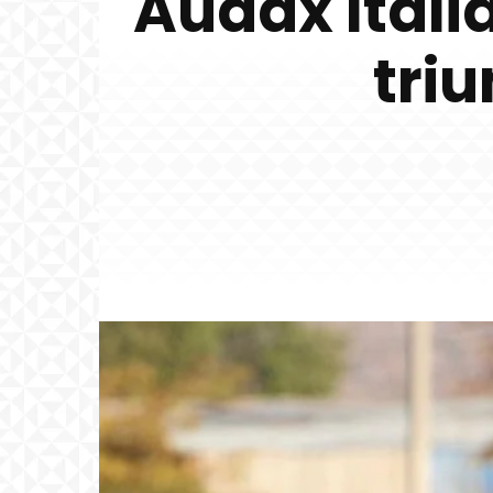
Audax Itali
tri