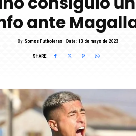
ano consiguió u
unfo ante Magall
By:
Somos Futboleras
Date:
13 de mayo de 2023
SHARE: