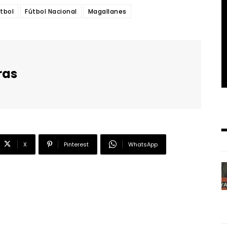
tbol
Fútbol Nacional
Magallanes
ras
X
Pinterest
WhatsApp