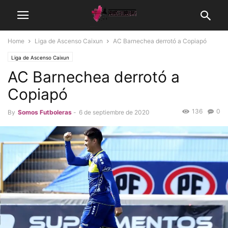
Home
Liga de Ascenso Caixun
AC Barnechea derrotó a Copiapó
Liga de Ascenso Caixun
AC Barnechea derrotó a
Copiapó
136
0
By
Somos Futboleras
-
6 de septiembre de 2020