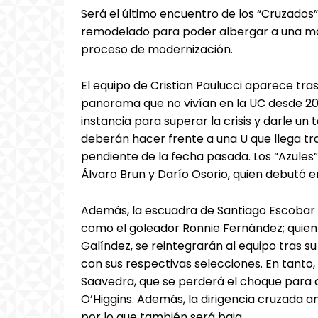
Será el último encuentro de los “Cruzados”
remodelado para poder albergar a una ma
proceso de modernización.
El equipo de Cristian Paulucci aparece tra
panorama que no vivían en la UC desde 201
instancia para superar la crisis y darle un
deberán hacer frente a una U que llega tra
pendiente de la fecha pasada. Los “Azules”
Álvaro Brun y Darío Osorio, quien debutó en
Además, la escuadra de Santiago Escobar 
como el goleador Ronnie Fernández; quien
Galíndez, se reintegrarán al equipo tras su
con sus respectivas selecciones. En tanto,
Saavedra, que se perderá el choque para cu
O’Higgins. Además, la dirigencia cruzada a
por lo que también será baja.