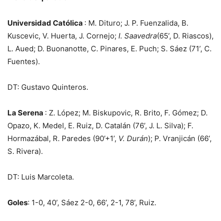
Universidad Católica
: M. Dituro; J. P. Fuenzalida, B.
Kuscevic, V. Huerta, J. Cornejo;
I. Saavedra
(65’, D. Riascos),
L. Aued; D. Buonanotte, C. Pinares, E. Puch; S. Sáez (71’, C.
Fuentes).
DT: Gustavo Quinteros.
La Serena
: Z. López; M. Biskupovic, R. Brito, F. Gómez; D.
Opazo, K. Medel, E. Ruiz, D. Catalán (76’, J. L. Silva); F.
Hormazábal, R. Paredes (90’+1’,
V. Durán
); P. Vranjicán (66’,
S. Rivera).
DT: Luis Marcoleta.
Goles
: 1-0, 40’, Sáez 2-0, 66’, 2-1, 78’, Ruiz.