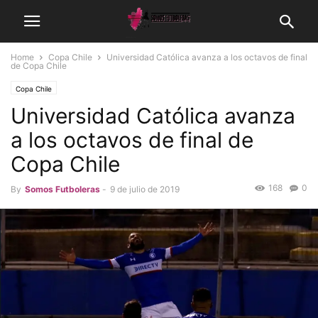
Home
Copa Chile
Universidad Católica avanza a los octavos de final
de Copa Chile
Copa Chile
Universidad Católica avanza
a los octavos de final de
Copa Chile
168
0
By
Somos Futboleras
-
9 de julio de 2019