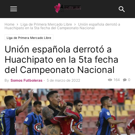
Home
Liga de Primera Mercado Libre
Unión española derrotó a
Huachipato en la 5ta fecha del Campeonato Nacional
Liga de Primera Mercado Libre
Unión española derrotó a
Huachipato en la 5ta fecha
del Campeonato Nacional
164
0
By
Somos Futboleras
-
5 de marzo de 2022