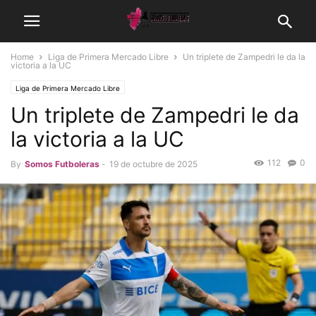
Home
Liga de Primera Mercado Libre
Un triplete de Zampedri le da la
victoria a la UC
Liga de Primera Mercado Libre
Un triplete de Zampedri le da
la victoria a la UC
112
0
By
Somos Futboleras
-
19 de octubre de 2025