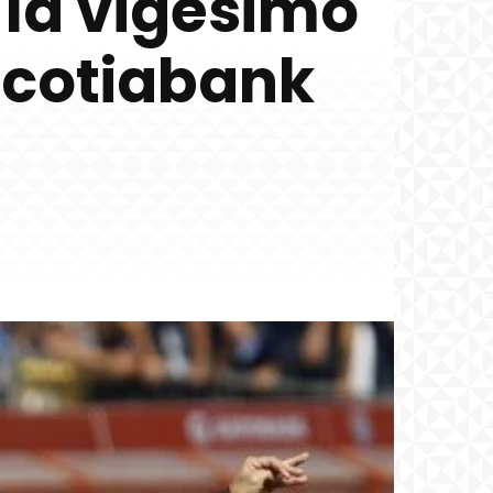
 la vigésimo
Scotiabank