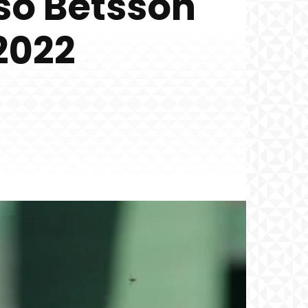
nso Betsson
2022