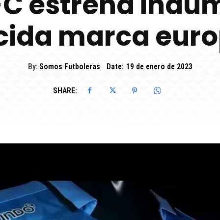
FC estrena indu
ocida marca eur
By:
Somos Futboleras
Date:
19 de enero de 2023
SHARE: