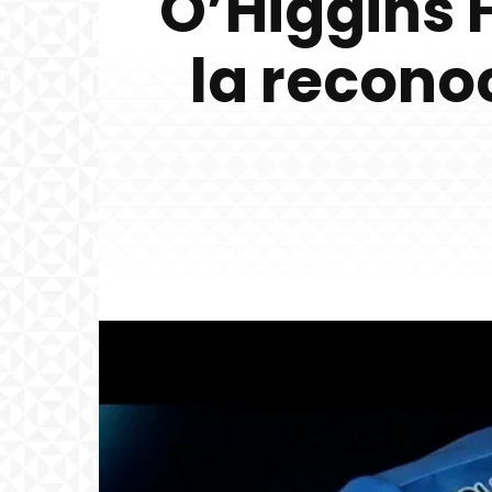
O’Higgins 
la recon