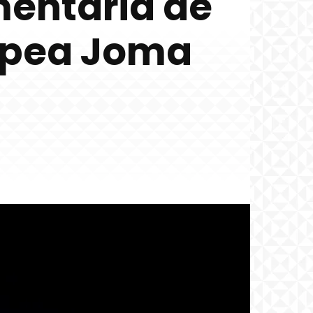
mentaria de
opea Joma