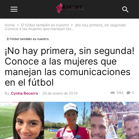
Home
El fútbol también es nuestro
¡No hay primera, sin segunda!
Conoce a las mujeres que manejan las...
El fútbol también es nuestro
¡No hay primera, sin segunda!
Conoce a las mujeres que
manejan las comunicaciones
en el fútbol
384
0
By
Cyntia Becerra
-
29 de enero de 2019