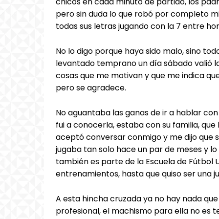
chicos en cada minuto de partido, los padr
pero sin duda lo que robó por completo mi
todas sus letras jugando con la 7 entre h
No lo digo porque haya sido malo, sino todo
levantado temprano un día sábado valió la
cosas que me motivan y que me indica que
pero se agradece.
No aguantaba las ganas de ir a hablar con
fui a conocerla, estaba con su familia, que
aceptó conversar conmigo y me dijo que s
jugaba tan solo hace un par de meses y l
también es parte de la Escuela de Fútbol
entrenamientos, hasta que quiso ser una j
A esta hincha cruzada ya no hay nada que l
profesional, el machismo para ella no es 