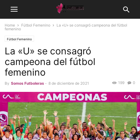
Home
Fútbol Femenino
La «U» se consagró campeona del fútbol
femenino
Fútbol Femenino
La «U» se consagró
campeona del fútbol
femenino
199
0
By
Somos Futboleras
-
8 de diciembre de 2021