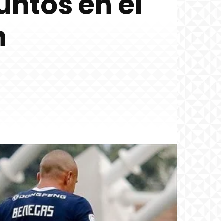
untos en el
n