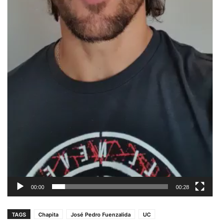
00:00
00:28
TAGS
Chapita
José Pedro Fuenzalida
UC