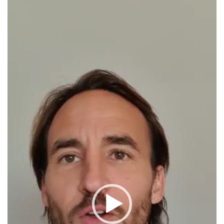
de
vídeo