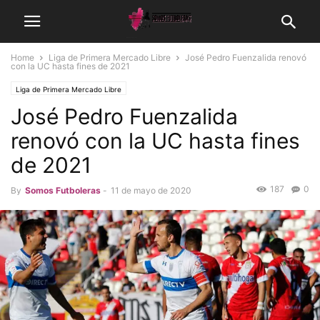
Home
Liga de Primera Mercado Libre
José Pedro Fuenzalida renovó
con la UC hasta fines de 2021
Liga de Primera Mercado Libre
José Pedro Fuenzalida
renovó con la UC hasta fines
de 2021
187
0
By
Somos Futboleras
-
11 de mayo de 2020