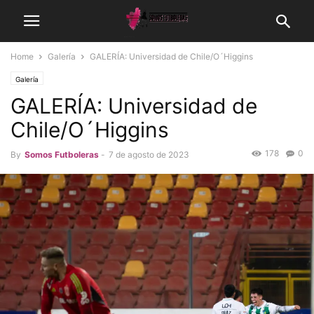
Home
Galería
GALERÍA: Universidad de Chile/O´Higgins
Galería
GALERÍA: Universidad de
Chile/O´Higgins
178
0
By
Somos Futboleras
-
7 de agosto de 2023