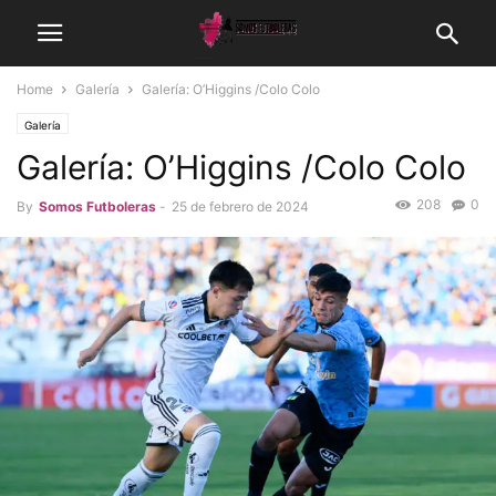
Home
Galería
Galería: O’Higgins /Colo Colo
Galería
Galería: O’Higgins /Colo Colo
208
0
By
Somos Futboleras
-
25 de febrero de 2024