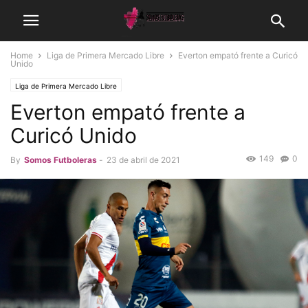
Home
Liga de Primera Mercado Libre
Everton empató frente a Curicó
Unido
Liga de Primera Mercado Libre
Everton empató frente a
Curicó Unido
149
0
By
Somos Futboleras
-
23 de abril de 2021