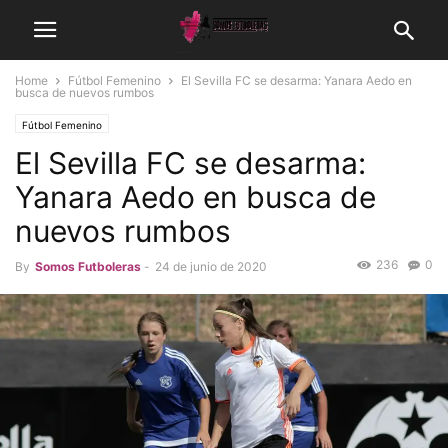
Home
Fútbol Femenino
El Sevilla FC se desarma: Yanara Aedo en
busca de nuevos rumbos
Fútbol Femenino
El Sevilla FC se desarma:
Yanara Aedo en busca de
nuevos rumbos
236
0
By
Somos Futboleras
-
24 de junio de 2020