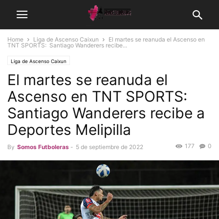
Home
Liga de Ascenso Caixun
El martes se reanuda el Ascenso en
TNT SPORTS: Santiago Wanderers recibe...
Liga de Ascenso Caixun
El martes se reanuda el
Ascenso en TNT SPORTS:
Santiago Wanderers recibe a
Deportes Melipilla
177
0
By
Somos Futboleras
-
5 de septiembre de 2022