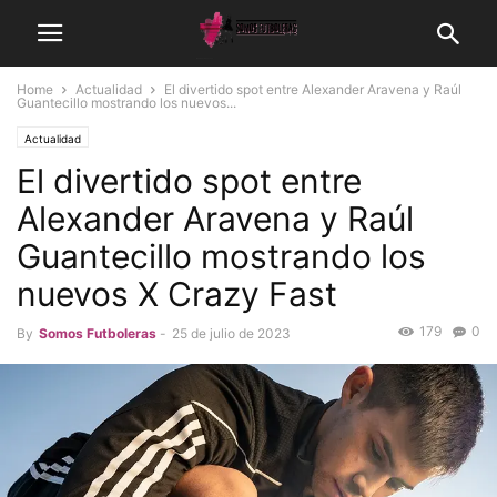
Home
Actualidad
El divertido spot entre Alexander Aravena y Raúl
Guantecillo mostrando los nuevos...
Actualidad
El divertido spot entre
Alexander Aravena y Raúl
Guantecillo mostrando los
nuevos X Crazy Fast
179
0
By
Somos Futboleras
-
25 de julio de 2023