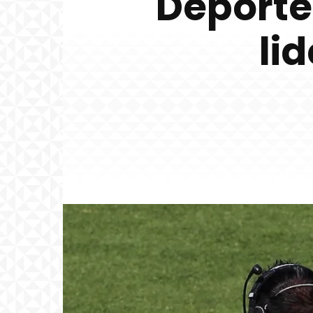
Deporte
li