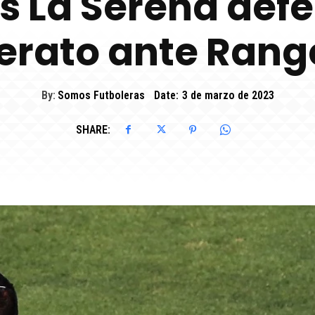
s La Serena defe
derato ante Rang
By:
Somos Futboleras
Date:
3 de marzo de 2023
SHARE: