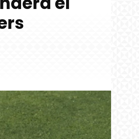
nderá el
ers