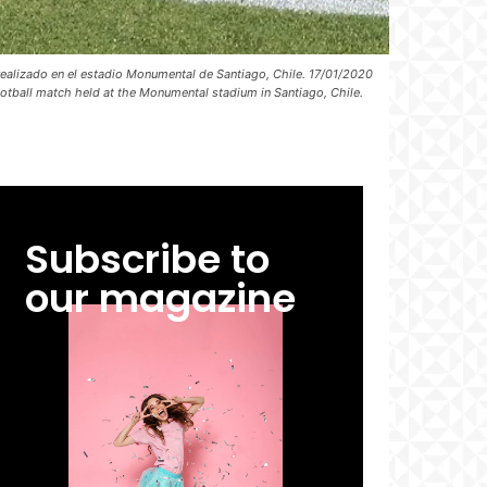
realizado en el estadio Monumental de Santiago, Chile. 17/01/2020
otball match held at the Monumental stadium in Santiago, Chile.
Subscribe to
our magazine