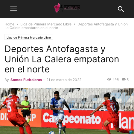
Home
Liga de Primera Mercado Libre
Deportes Antofagasta y Unión
La Calera empataron en el norte
Liga de Primera Mercado Libre
Deportes Antofagasta y
Unión La Calera empataron
en el norte
146
0
By
Somos Futboleras
-
21 de marzo de 2022