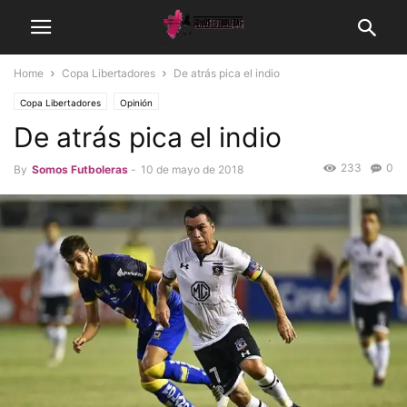
Home
Copa Libertadores
De atrás pica el indio
Copa Libertadores
Opinión
De atrás pica el indio
233
0
By
Somos Futboleras
-
10 de mayo de 2018