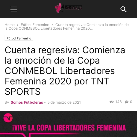
Home
Fútbol Femenino
Cuenta regresiva: Comienza la emoción de
la Copa CONMEBOL Libertadores Femenina 2020...
Fútbol Femenino
Cuenta regresiva: Comienza
la emoción de la Copa
CONMEBOL Libertadores
Femenina 2020 por TNT
SPORTS
148
0
By
Somos Futboleras
-
5 de marzo de 2021