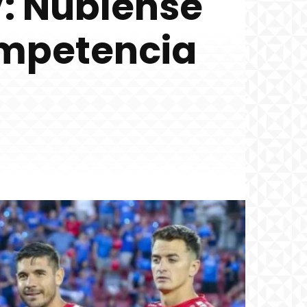
: Ñublense
ompetencia