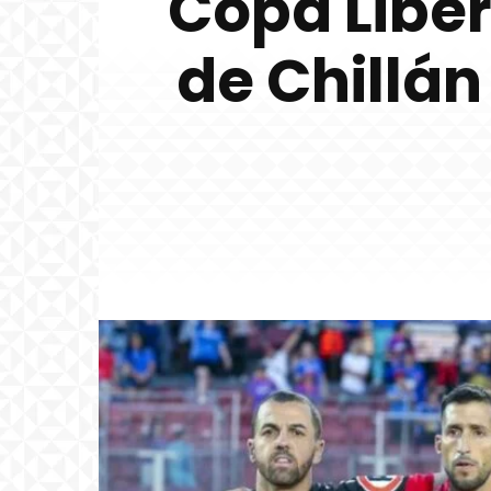
Copa Libe
de Chillá